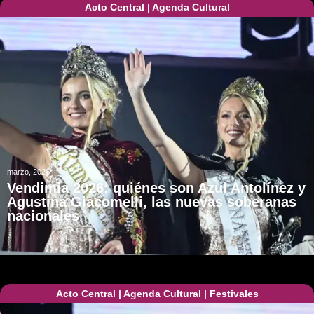
Acto Central
|
Agenda Cultural
marzo, 2026
Vendimia 2026: quiénes son Azul Antolínez y
Agustina Giacomelli, las nuevas soberanas
nacionales
Acto Central
|
Agenda Cultural
|
Festivales