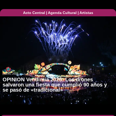
Acto Central
|
Agenda Cultural
|
Artistas
marzo, 2026
OPINION Vendimia 2026: Los drones
salvaron una fiesta que cumplió 90 años y
se pasó de «tradicional»