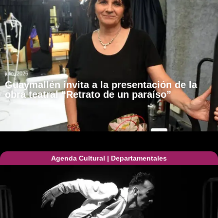
julio, 2026
Guaymallén invita a la presentación de la
obra teatral “Retrato de un paraíso”
Agenda Cultural
|
Departamentales