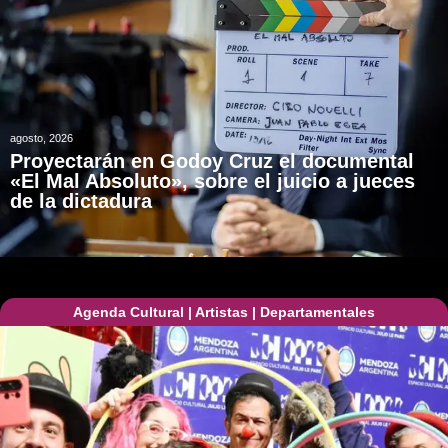
agosto, 2026
Proyectarán en Godoy Cruz el documental
«El Mal Absoluto», sobre el juicio a jueces
de la dictadura
Agenda Cultural
|
Artistas
|
Departamentales