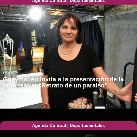
Agenda Cultural
|
Departamentales
julio, 2026
Guaymallén invita a la presentación de la
obra teatral “Retrato de un paraíso”
Agenda Cultural
|
Departamentales