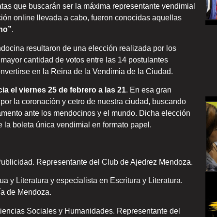
atas que buscarán ser la máxima representante vendimial
ción online llevada a cabo, fueron conocidas aquellas
ino”
.
ndocina resultaron de una elección realizada por los
mayor cantidad de votos entre las 14 postulantes
vertirse en la Reina de la Vendimia de la Ciudad.
a el viernes 25 de febrero a las 21
. En esa gran
 por la coronación y cetro de nuestra ciudad, buscando
mento ante los mendocinos y el mundo. Dicha elección
 la boleta única vendimial en formato papel.
 Publicidad. Representante del Club de Ajedrez Mendoza.
 y Literatura y especialista en Escritura y Literatura.
cía de Mendoza.
 Ciencias Sociales y Humanidades. Representante del