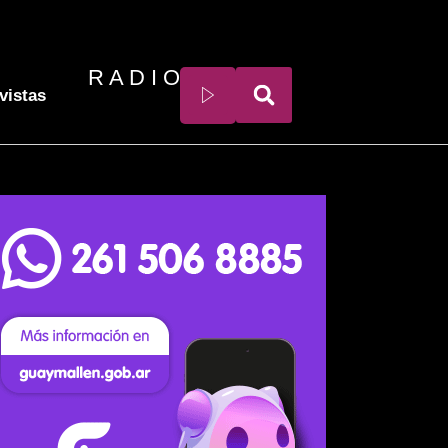
R A D I O
vistas