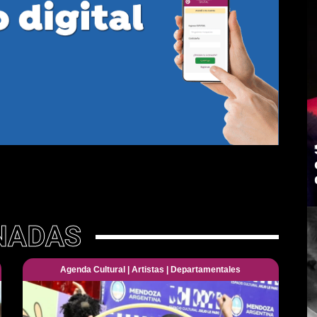
NADAS
Agenda Cultural
|
Artistas
|
Departamentales