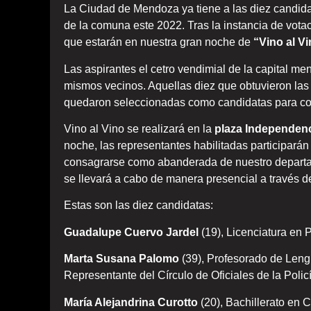
La Ciudad de Mendoza ya tiene a las diez candid
de la comuna este 2022. Tras la instancia de vota
que estarán en nuestra gran noche de
“Vino al V
Las aspirantes el cetro vendimial de la capital me
mismos vecinos. Aquellas diez que obtuvieron las 
quedaron seleccionadas como candidatas para con
Vino al Vino se realizará en la
plaza Independenci
noche, las representantes habilitadas participarán
consagrarse como abanderada de nuestro departa
se llevará a cabo de manera presencial a través de
Estas son las diez candidatas:
Guadalupe Cuervo Jardel
(19), Licenciatura en
Marta Susana Palomo
(39), Profesorado de Lengua
Representante del Círculo de Oficiales de la Poli
María Alejandrina Curotto
(20), Bachillerato en