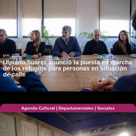
junio, 2026
Ulpiano Suarez anunció la puesta en marcha
de los refugios para personas en situación
de calle
Agenda Cultural
|
Departamentales
|
Sociales