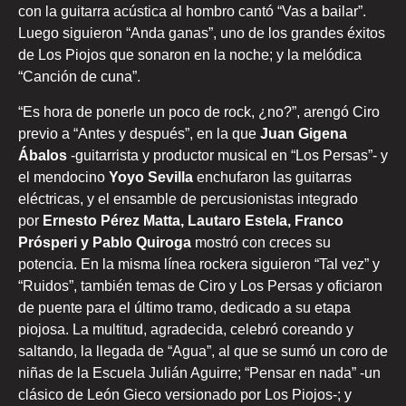
con la guitarra acústica al hombro cantó “Vas a bailar”.
Luego siguieron “Anda ganas”, uno de los grandes éxitos
de Los Piojos que sonaron en la noche; y la melódica
“Canción de cuna”.
“Es hora de ponerle un poco de rock, ¿no?”, arengó Ciro
previo a “Antes y después”, en la que
Juan Gigena
Ábalos
-guitarrista y productor musical en “Los Persas”- y
el mendocino
Yoyo Sevilla
enchufaron las guitarras
eléctricas, y el ensamble de percusionistas integrado
por
Ernesto Pérez Matta, Lautaro Estela, Franco
Prósperi y Pablo Quiroga
mostró con creces su
potencia. En la misma línea rockera siguieron “Tal vez” y
“Ruidos”, también temas de Ciro y Los Persas y oficiaron
de puente para el último tramo, dedicado a su etapa
piojosa. La multitud, agradecida, celebró coreando y
saltando, la llegada de “Agua”, al que se sumó un coro de
niñas de la Escuela Julián Aguirre; “Pensar en nada” -un
clásico de León Gieco versionado por Los Piojos-; y