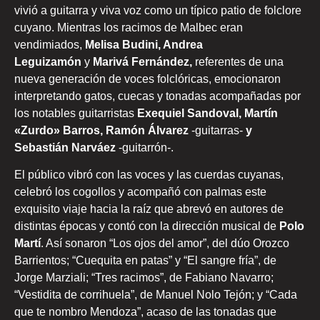
vivió a guitarra y viva voz como un típico patio de folclore
cuyano. Mientras los racimos de Malbec eran
vendimiados,
Melisa Budini, Andrea
Leguizamón
y
Marivá
Fernández,
referentes de una
nueva generación de voces folclóricas, emocionaron
interpretando gatos, cuecas y tonadas acompañadas por
los notables guitarristas
Exequiel Sandoval, Martín
«Zurdo» Barros, Ramón Álvarez
-guitarras-
y
Sebastián Narváez
-guitarrón-.
El público vibró con las voces y las cuerdas cuyanas,
celebró los cogollos y acompañó con palmas este
exquisito viaje hacia la raíz que abrevó en autores de
distintas épocas y contó con la dirección musical de
Polo
Martí
. Así sonaron “Los ojos del amor”, del dúo Orozco
Barrientos; “Cuequita en patas” y “El sangre fría”, de
Jorge Marziali; “Tres racimos”, de Fabiano Navarro;
“Vestidita de corrihuela”, de Manuel Nolo Tejón; y “Cada
que te nombro Mendoza”, acaso de las tonadas que