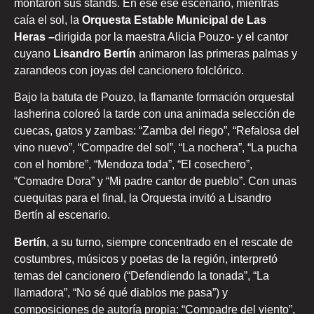
montaron sus stands. En ese ese escenario, mientras
caía el sol, la
Orquesta Estable Municipal de Las
Heras –
dirigida por la maestra Alicia Pouzo- y el cantor
cuyano
Lisandro Bertín
animaron las primeras palmas y
zarandeos con joyas del cancionero folclórico.
Bajo la batuta de Pouzo, la flamante formación orquestal
lasherina coloreó la tarde con una animada selección de
cuecas, gatos y zambas: “Zamba del riego”, “Refalosa del
vino nuevo”, “Compadre del sol”, “La nochera”, “La pucha
con el hombre”, “Mendoza toda”, “El cosechero”,
“Comadre Dora” y “Mi padre cantor de pueblo”. Con unas
cuequitas para el final, la Orquesta invitó a Lisandro
Bertín al escenario.
Bertín
, a su turno, siempre concentrado en el rescate de
costumbres, músicos y poetas de la región, interpretó
temas del cancionero (“Defendiendo la tonada”, “La
llamadora”, “No sé qué diablos me pasa”) y
composiciones de autoría propia: “Compadre del viento”,