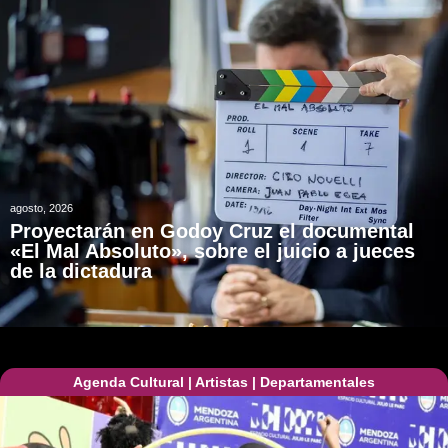
agosto, 2026
Proyectarán en Godoy Cruz el documental
«El Mal Absoluto», sobre el juicio a jueces
de la dictadura
Agenda Cultural
|
Artistas
|
Departamentales