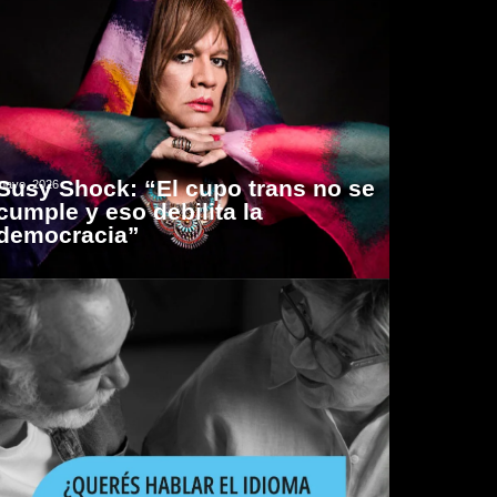
Susy Shock: “El cupo trans no se
mayo, 2026
cumple y eso debilita la
democracia”