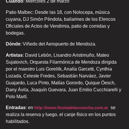
Cuándo
: Miércoles 2 de marzo
Patio Malbec: Desde las 18, con Nolocepa, música
cuyana, DJ Simón Péndola, bailarines de los Elencos
Oficiales de Actos de Vendimia, patio de comidas y
bodegas.
Dónde
: Viñedo del Aeropuerto de Mendoza.
Artistas
: David Lebón, Lisandro Aristimuño, Mateo
Sujatovich, Orquesta Filarmónica de Mendoza dirigida
por el maestro Luis Gorelilk, Analía Garcetti, Cynthia
Lozada, Celeste Fredes, Sebastián Narváez, Javier
Guajardo, Luca Pinto, Matías Gorordo, Quique Öesch,
Dany Ávila, Joaquín Guevara, Juan Emilio Cucchiarelli y
Polo Martí.
Entradas
: en
http://www.fiestadelacosecha.com.ar
se
realiza la reserva y luego, el canje físico en los puntos
habilitados.