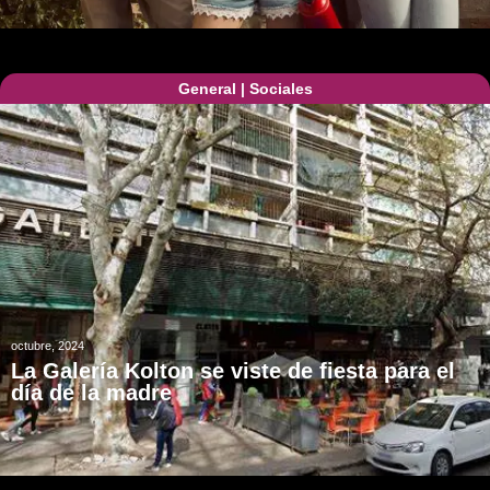
General
|
Sociales
octubre, 2024
La Galería Kolton se viste de fiesta para el
día de la madre