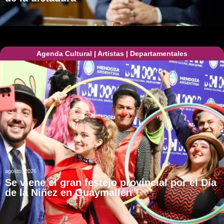
Agenda Cultural
|
Artistas
|
Departamentales
agosto, 2026
Se viene el gran festejo provincial por el Día
de la Niñez en Guaymallén