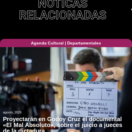
NOTICAS
RELACIONADAS
Agenda Cultural
|
Departamentales
agosto, 2026
Proyectarán en Godoy Cruz el documental
«El Mal Absoluto», sobre el juicio a jueces
de la dictadura