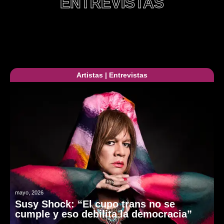
ENTREVISTAS
Artistas
|
Entrevistas
mayo, 2026
Susy Shock: “El cupo trans no se
cumple y eso debilita la democracia”