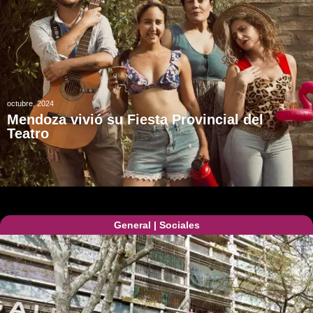
octubre, 2024
Mendoza vivió su Fiesta Provincial del
Teatro
General
|
Sociales