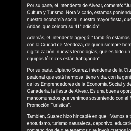
Por su parte, el intendente de Alvear, comentó: “Ju
Cultura y Turismo, Nora Vicario, estamos poniend
nuestra economía social, nuestra mayor fiesta, qu
Áridas, que celebra su 41° edición”.
Además, el intendente agregó: “También estamos 
con la Ciudad de Mendoza, de quien siempre hemo
digitalización, nuevas tecnologías, que es todo 
equipos técnicos están trabajando”.
Por su parte, Ulpiano Suarez, intendente de la C
peatonal que está hermosa, tiene vida, con la gent
de los Emprendedores de la Economía Social y de 
Ganadería, la fiesta de Alvear. Es una buena oport
mancomunados que venimos sosteniendo con el Mun
Promoción Turística”.
También, Suarez hizo hincapié en que: “Vamos a tr
enoturismo, turismo naturaleza, deportivo, educat
convencidos de que tenemos que involucrarnos lo