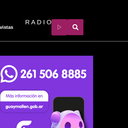
R A D I O
vistas