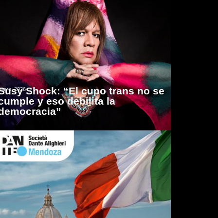
Susy Shock: “El cupo trans no se
mayo, 2026
cumple y eso debilita la
democracia”