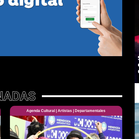
NADAS
Agenda Cultural
|
Artistas
|
Departamentales