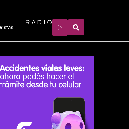
R A D I O
vistas