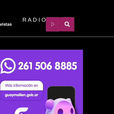
R A D I O
vistas