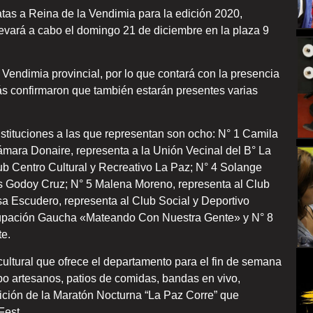
tas a Reina de la Vendimia para la edición 2020,
evará a cabo el domingo 21 de diciembre en la plaza 9
 Vendimia provincial, por lo que contará con la presencia
ás confirmaron que también estarán presentes varias
nstituciones a las que representan son ocho: N° 1 Camila
ámara Donaire, representa a la Unión Vecinal del B° La
ub Centro Cultural y Recreativo La Paz; N° 4 Solange
ás Godoy Cruz; N° 5 Malena Moreno, representa al Club
isa Escudero, representa al Club Social y Deportivo
grupación Gaucha «Mateando Con Nuestra Gente» y N° 8
te.
cultural que ofrece el departamento para el fin de semana
po artesanos, patios de comidas, bandas en vivo,
edición de la Maratón Nocturna “La Paz Corre” que
Fest.