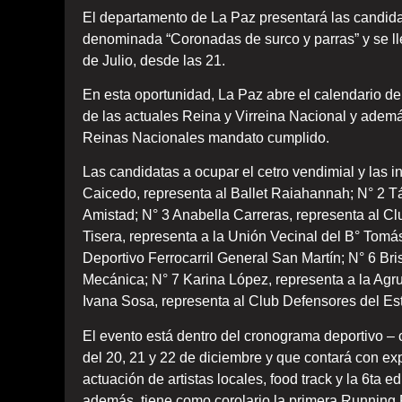
El departamento de La Paz presentará las candida
denominada “Coronadas de surco y parras” y se ll
de Julio, desde las 21.
En esta oportunidad, La Paz abre el calendario de
de las actuales Reina y Virreina Nacional y adem
Reinas Nacionales mandato cumplido.
Las candidatas a ocupar el cetro vendimial y las i
Caicedo, representa al Ballet Raiahannah; N° 2 T
Amistad; N° 3 Anabella Carreras, representa al Cl
Tisera, representa a la Unión Vecinal del B° Tom
Deportivo Ferrocarril General San Martín; N° 6 Br
Mecánica; N° 7 Karina López, representa a la A
Ivana Sosa, representa al Club Defensores del Es
El evento está dentro del cronograma deportivo – 
del 20, 21 y 22 de diciembre y que contará con ex
actuación de artistas locales, food track y la 6ta 
además, tiene como corolario la primera Running 