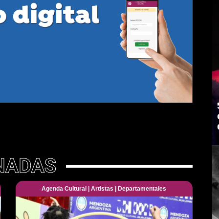
NADAS
Agenda Cultural
|
Artistas
|
Departamentales