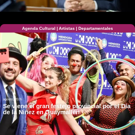
Agenda Cultural
|
Artistas
|
Departamentales
agosto, 2026
Se viene el gran festejo provincial por el Día
de la Niñez en Guaymallén