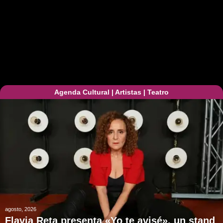
Agenda Cultural
|
Artistas
|
Teatro
agosto, 2026
Flavia Reta presenta «Yo te avisé», un stand