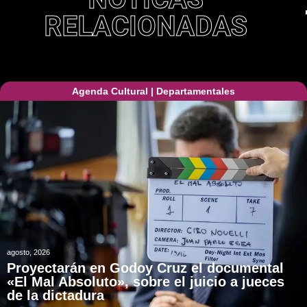
RELACIONADAS
Agenda Cultural
|
Departamentales
agosto, 2026
Proyectarán en Godoy Cruz el documental
«El Mal Absoluto», sobre el juicio a jueces
de la dictadura