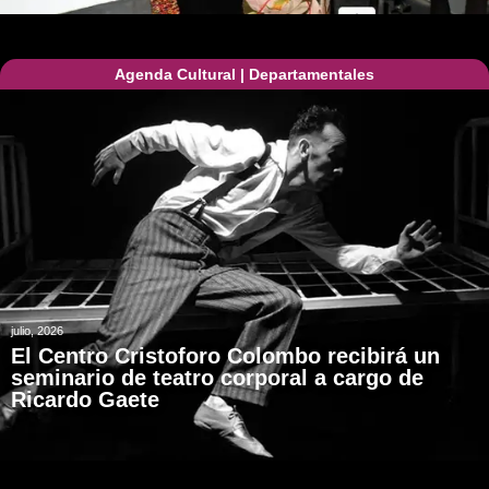
Agenda Cultural
|
Departamentales
julio, 2026
El Centro Cristoforo Colombo recibirá un
seminario de teatro corporal a cargo de
Ricardo Gaete