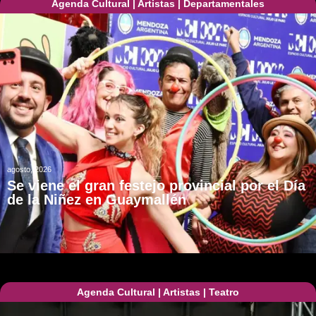
Agenda Cultural
|
Artistas
|
Departamentales
agosto, 2026
Se viene el gran festejo provincial por el Día
de la Niñez en Guaymallén
Agenda Cultural
|
Artistas
|
Teatro