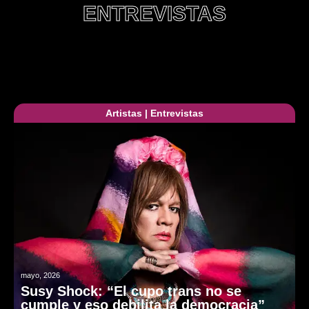
ENTREVISTAS
Artistas
|
Entrevistas
mayo, 2026
Susy Shock: “El cupo trans no se
cumple y eso debilita la democracia”