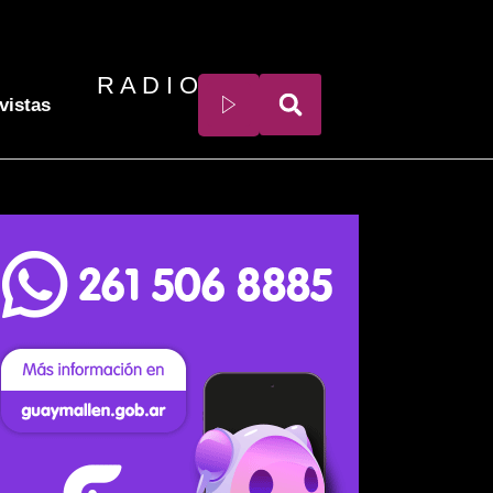
R A D I O
vistas