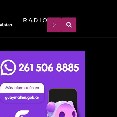
R A D I O
vistas