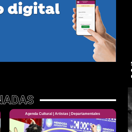
NADAS
Agenda Cultural
|
Artistas
|
Departamentales