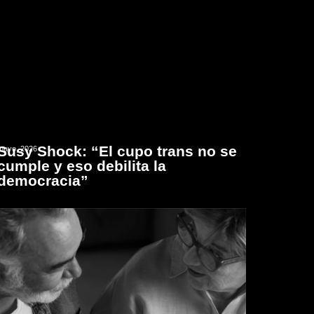
Susy Shock: “El cupo trans no se
mayo, 2026
cumple y eso debilita la
democracia”