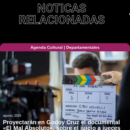
NOTICAS
RELACIONADAS
Agenda Cultural
|
Departamentales
agosto, 2026
Proyectarán en Godoy Cruz el documental
«El Mal Absoluto», sobre el juicio a jueces