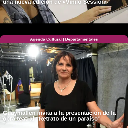
una nueva edición de «Vinilo Session»
Agenda Cultural
|
Departamentales
julio, 2026
Guaymallén invita a la presentación de la
obra teatral “Retrato de un paraíso”