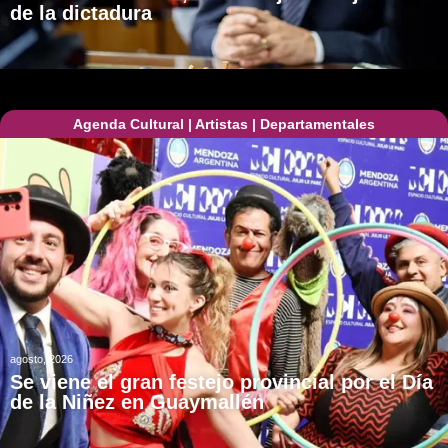
de la dictadura
Agenda Cultural
|
Artistas
|
Departamentales
agosto, 2026
Se viene el gran festejo provincial por el Día
de la Niñez en Guaymallén