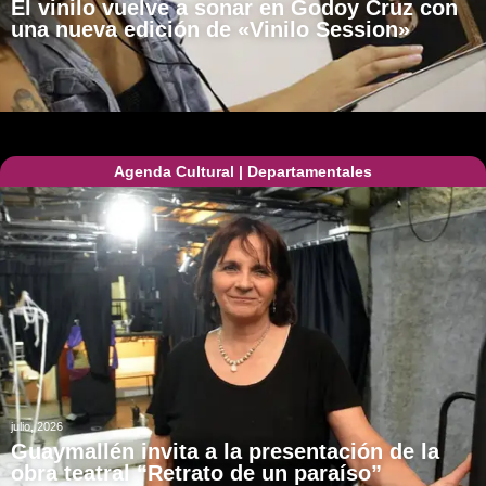
El vinilo vuelve a sonar en Godoy Cruz con
una nueva edición de «Vinilo Session»
Agenda Cultural
|
Departamentales
julio, 2026
Guaymallén invita a la presentación de la
obra teatral “Retrato de un paraíso”