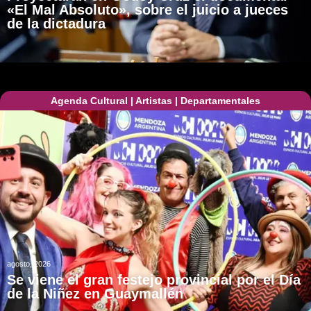
«El Mal Absoluto», sobre el juicio a jueces
de la dictadura
Agenda Cultural
|
Artistas
|
Departamentales
agosto, 2026
Se viene el gran festejo provincial por el Día
de la Niñez en Guaymallén