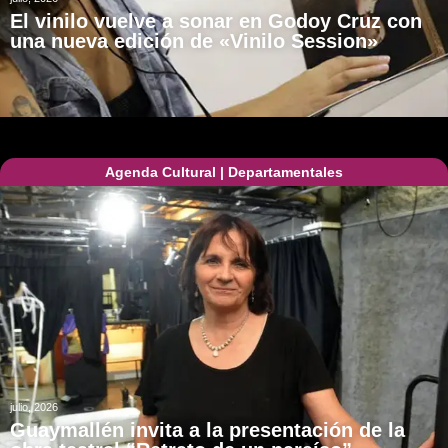
El vinilo vuelve a sonar en Godoy Cruz con
una nueva edición de «Vinilo Session»
Agenda Cultural
|
Departamentales
julio, 2026
Guaymallén invita a la presentación de la