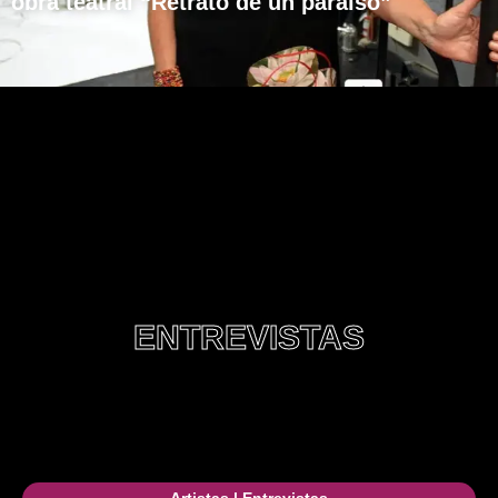
obra teatral “Retrato de un paraíso”
ENTREVISTAS