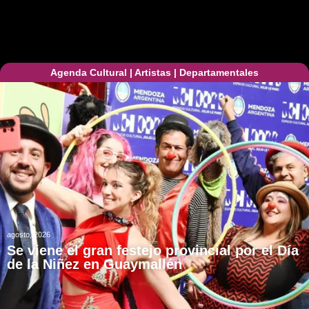
Agenda Cultural
|
Artistas
|
Departamentales
agosto, 2026
Se viene el gran festejo provincial por el Día
de la Niñez en Guaymallén