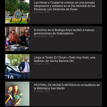
Las Heras y Ciudad se unieron en una jornada
integradora y solidaria en el Día Mundial de las
Personas con Síndrome de Down
22 marzo, 2023
El Archivo de la Bodega Arizu recibió a nuevas
generaciones de historiadores
19 noviembre, 2024
Llega al Teatro El CÍrculo «Todo muy lindo, una
lástima» de Sacha Barrera Oro
13 marzo, 2025
FESTIVAL DE MUSICA ANTIGUA en el Auditorio de
la Biblioteca San Martín
9 octubre, 2021