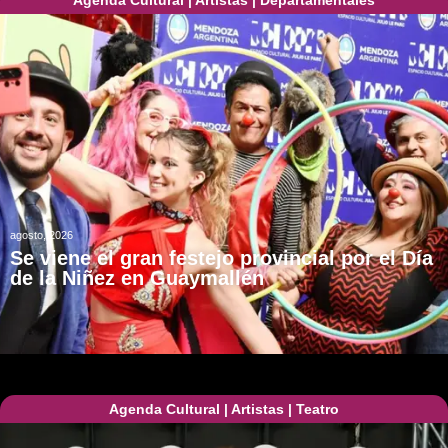
Agenda Cultural
|
Artistas
|
Departamentales
agosto, 2026
Se viene el gran festejo provincial por el Día
de la Niñez en Guaymallén
Agenda Cultural
|
Artistas
|
Teatro