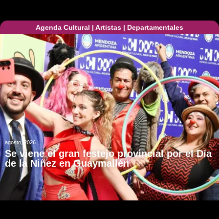
Agenda Cultural
|
Artistas
|
Departamentales
agosto, 2026
Se viene el gran festejo provincial por el Día
de la Niñez en Guaymallén