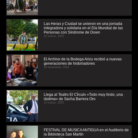
Las Heras y Ciudad se unieron en una jornada
integradora y solidaria en el Día Mundial de las
Personas con Síndrome de Down
22 marzo, 2023
El Archivo de la Bodega Arizu recibió a nuevas
generaciones de historiadores
19 noviembre, 2024
Llega al Teatro El CÍrculo «Todo muy lindo, una
lástima» de Sacha Barrera Oro
13 marzo, 2025
FESTIVAL DE MUSICA ANTIGUA en el Auditorio de
la Biblioteca San Martín
9 octubre, 2021