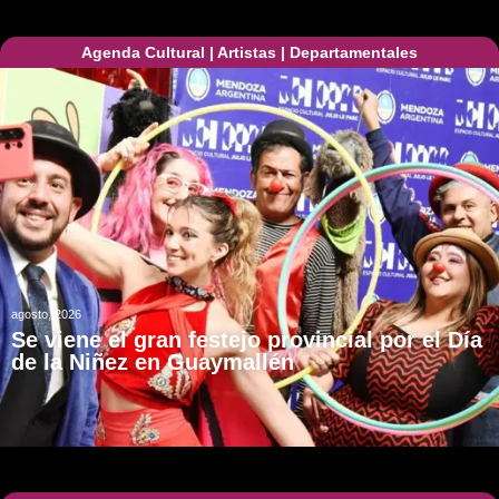
Agenda Cultural
|
Artistas
|
Departamentales
agosto, 2026
Se viene el gran festejo provincial por el Día
de la Niñez en Guaymallén