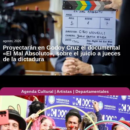
agosto, 2026
Proyectarán en Godoy Cruz el documental
«El Mal Absoluto», sobre el juicio a jueces
de la dictadura
Agenda Cultural
|
Artistas
|
Departamentales