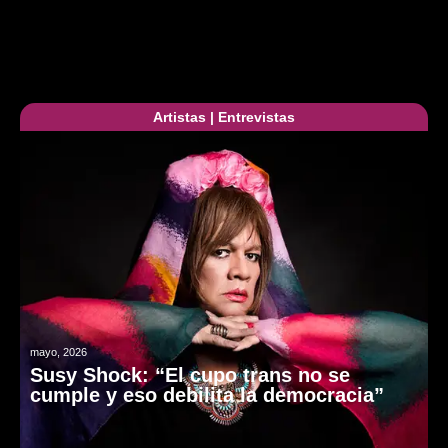
Artistas
|
Entrevistas
mayo, 2026
Susy Shock: “El cupo trans no se
cumple y eso debilita la democracia”