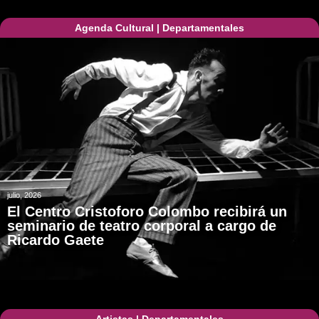
Agenda Cultural
|
Departamentales
julio, 2026
El Centro Cristoforo Colombo recibirá un
seminario de teatro corporal a cargo de
Ricardo Gaete
Artistas
|
Departamentales