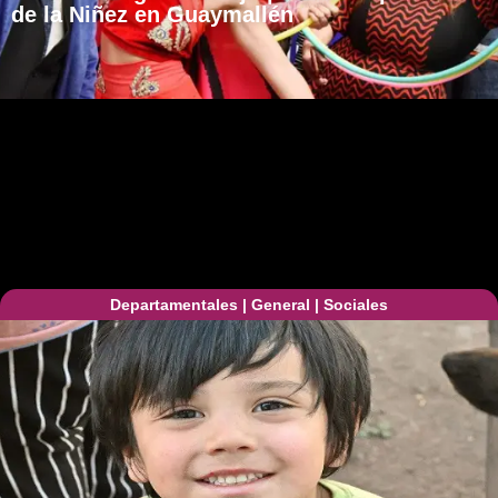
de la Niñez en Guaymallén
Departamentales
|
General
|
Sociales