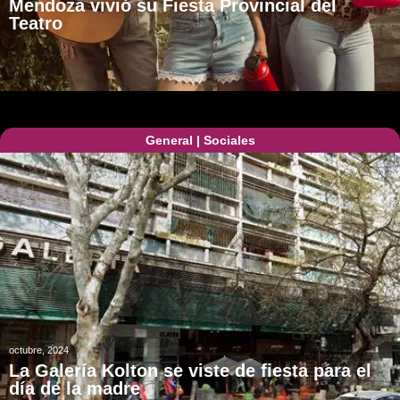
Mendoza vivió su Fiesta Provincial del
Teatro
General
|
Sociales
octubre, 2024
La Galería Kolton se viste de fiesta para el
día de la madre