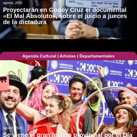
agosto, 2026
Proyectarán en Godoy Cruz el documental
«El Mal Absoluto», sobre el juicio a jueces
de la dictadura
Agenda Cultural
|
Artistas
|
Departamentales
agosto, 2026
Se viene el gran festejo provincial por el Día