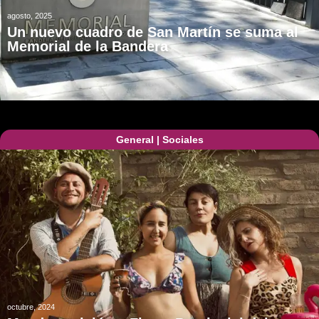
agosto, 2025
Un nuevo cuadro de San Martín se suma al
Memorial de la Bandera
General
|
Sociales
octubre, 2024