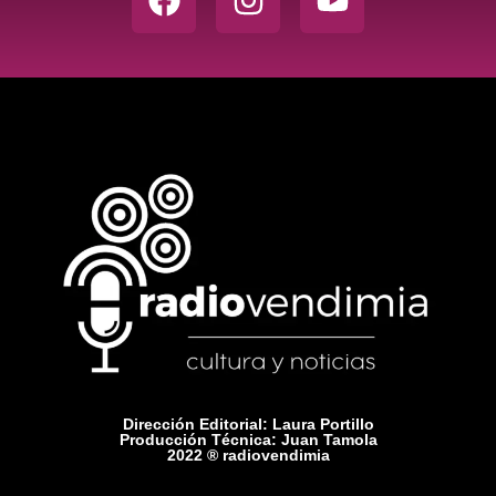
Dirección Editorial: Laura Portillo
Producción Técnica: Juan Tamola
2022 ® radiovendimia
Comercial: +54 9 2615 75-1416