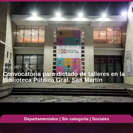
marzo, 2023
Convocatoria para dictado de talleres en la
Biblioteca Pública Gral. San Martín
Departamentales
|
Sin categoría
|
Sociales