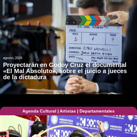
agosto, 2026
Proyectarán en Godoy Cruz el documental
«El Mal Absoluto», sobre el juicio a jueces
de la dictadura
Agenda Cultural
|
Artistas
|
Departamentales