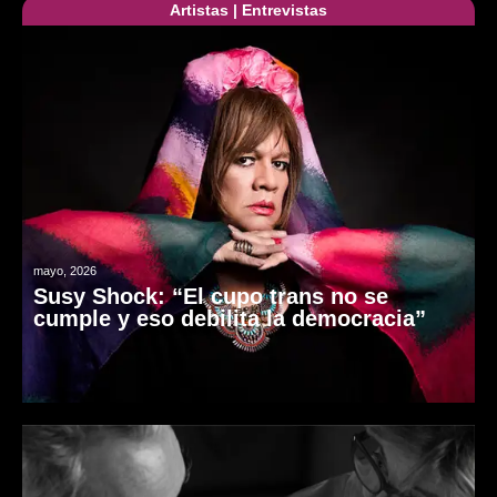
Artistas
|
Entrevistas
mayo, 2026
Susy Shock: “El cupo trans no se
cumple y eso debilita la democracia”