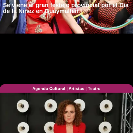
Se viene el gran festejo provincial por el Día
de la Niñez en Guaymallén
Agenda Cultural
|
Artistas
|
Teatro