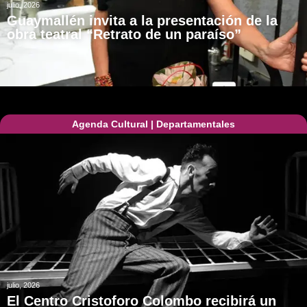
julio, 2026
Guaymallén invita a la presentación de la
obra teatral “Retrato de un paraíso”
Agenda Cultural
|
Departamentales
julio, 2026
El Centro Cristoforo Colombo recibirá un