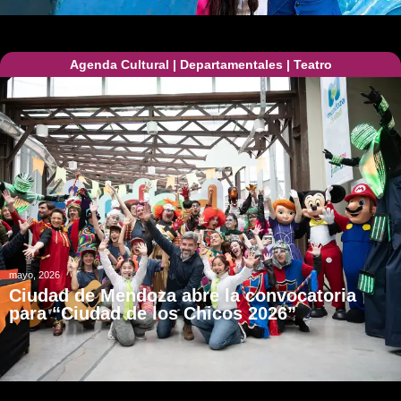
Agenda Cultural
|
Departamentales
|
Teatro
mayo, 2026
Ciudad de Mendoza abre la convocatoria
para “Ciudad de los Chicos 2026”