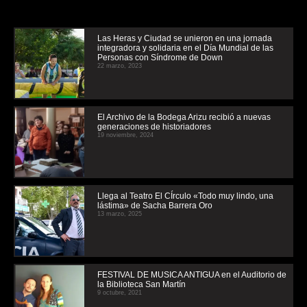
Las Heras y Ciudad se unieron en una jornada
integradora y solidaria en el Día Mundial de las
Personas con Síndrome de Down
22 marzo, 2023
El Archivo de la Bodega Arizu recibió a nuevas
generaciones de historiadores
19 noviembre, 2024
Llega al Teatro El CÍrculo «Todo muy lindo, una
lástima» de Sacha Barrera Oro
13 marzo, 2025
FESTIVAL DE MUSICA ANTIGUA en el Auditorio de
la Biblioteca San Martín
9 octubre, 2021