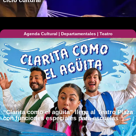
ciclo cultural
Agenda Cultural
|
Departamentales
|
Teatro
mayo, 2026
“Clarita como el agüita” llega al Teatro Plaza
con funciones especiales para escuelas