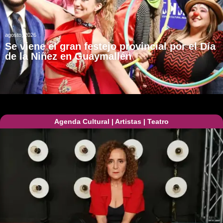
agosto, 2026
Se viene el gran festejo provincial por el Día
de la Niñez en Guaymallén
Agenda Cultural
|
Artistas
|
Teatro