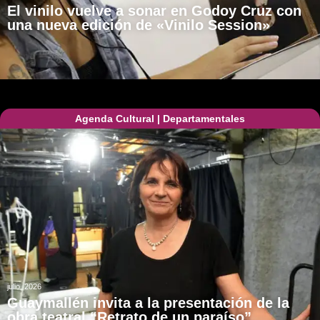
El vinilo vuelve a sonar en Godoy Cruz con
una nueva edición de «Vinilo Session»
Agenda Cultural
|
Departamentales
julio, 2026
Guaymallén invita a la presentación de la
obra teatral “Retrato de un paraíso”