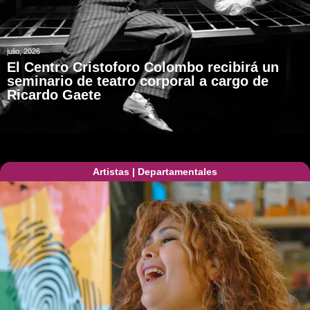
julio, 2026
El Centro Cristoforo Colombo recibirá un
seminario de teatro corporal a cargo de
Ricardo Gaete
Artistas
|
Departamentales