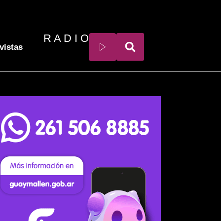
R A D I O
vistas