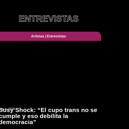
ENTREVISTAS
Artistas
|
Entrevistas
Susy Shock: “El cupo trans no se
mayo, 2026
cumple y eso debilita la
democracia”