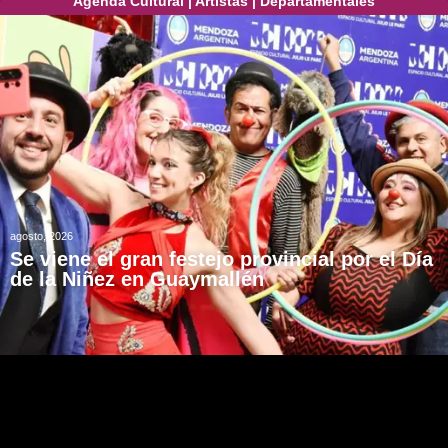
Agenda Cultural
|
Artistas
|
Departamentales
agosto, 2026
Se viene el gran festejo provincial por el Día
de la Niñez en Guaymallén