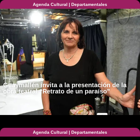
Agenda Cultural
|
Departamentales
julio, 2026
Guaymallén invita a la presentación de la
obra teatral “Retrato de un paraíso”
Agenda Cultural
|
Departamentales