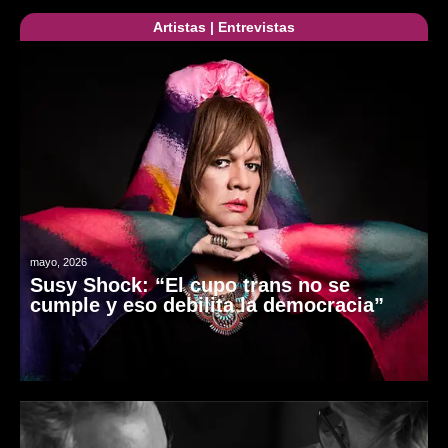
Artistas
|
Entrevistas
mayo, 2026
Susy Shock: “El cupo trans no se
cumple y eso debilita la democracia”