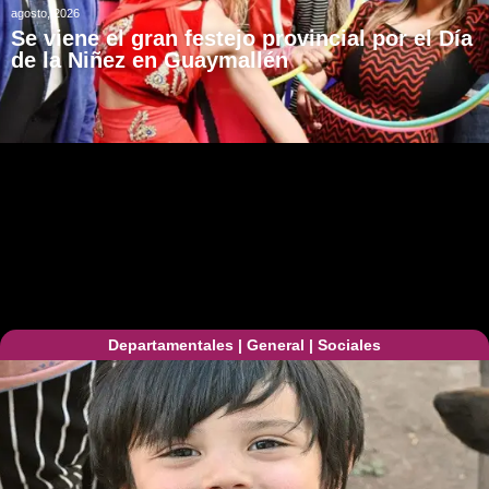
agosto, 2026
Se viene el gran festejo provincial por el Día
de la Niñez en Guaymallén
Departamentales
|
General
|
Sociales