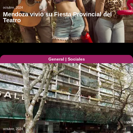
octubre, 2024
Mendoza vivió su Fiesta Provincial del
Teatro
General
|
Sociales
octubre, 2024