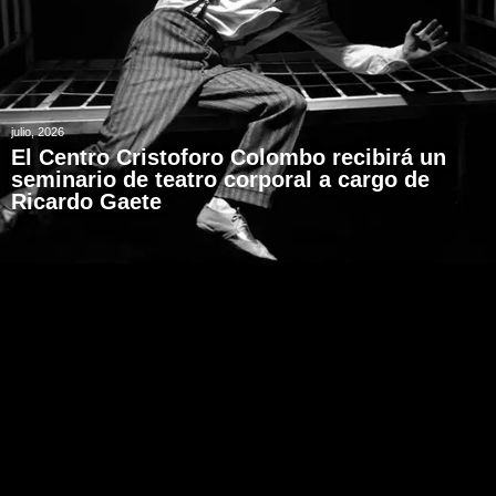
julio, 2026
El Centro Cristoforo Colombo recibirá un
seminario de teatro corporal a cargo de
Ricardo Gaete