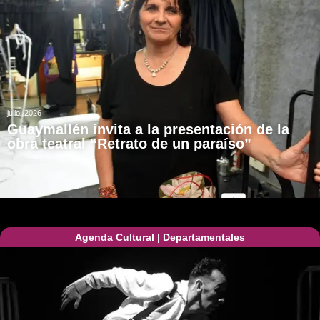
julio, 2026
Guaymallén invita a la presentación de la
obra teatral “Retrato de un paraíso”
Agenda Cultural
|
Departamentales