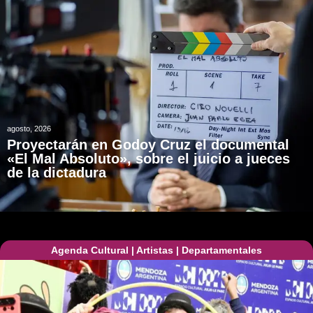
agosto, 2026
Proyectarán en Godoy Cruz el documental
«El Mal Absoluto», sobre el juicio a jueces
de la dictadura
Agenda Cultural
|
Artistas
|
Departamentales