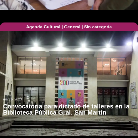
Agenda Cultural
|
General
|
Sin categoría
marzo, 2023
Convocatoria para dictado de talleres en la
Biblioteca Pública Gral. San Martín