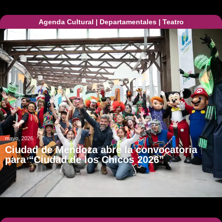
Agenda Cultural
|
Departamentales
|
Teatro
mayo, 2026
Ciudad de Mendoza abre la convocatoria
para “Ciudad de los Chicos 2026”