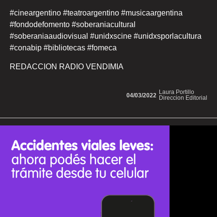
#cineargentino #teatroargentino #musicaargentina
#fondodefomento #soberaniacultural
#soberaniaaudiovisual #unidxscine #unidxsporlacultura
#conabip #bibliotecas #fomeca
REDACCION RADIO VENDIMIA
Laura Portillo
04/03/2022
Direccion Editorial