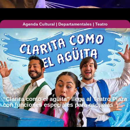
Agenda Cultural
|
Departamentales
|
Teatro
mayo, 2026
“Clarita como el agüita” llega al Teatro Plaza
con funciones especiales para escuelas