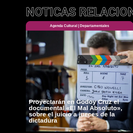
NOTICAS RELACIO
Agenda Cultural
|
Departamentales
Proyectarán en Godoy Cruz el
agosto, 2026
documental «El Mal Absoluto»,
sobre el juicio a jueces de la
dictadura