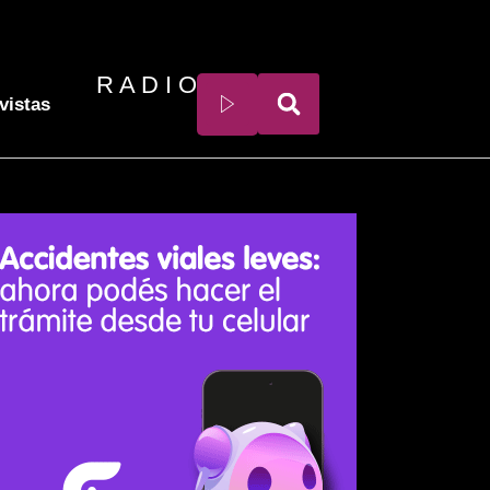
R A D I O
vistas