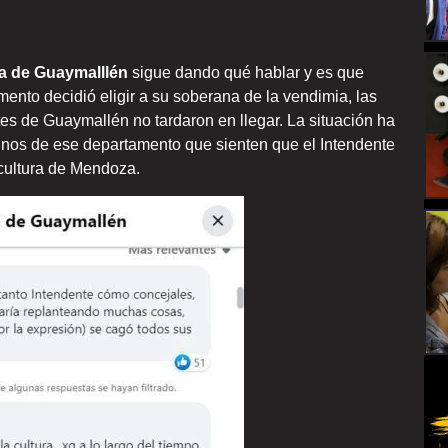
ia de Guaymalllén
sigue dando qué hablar y es que
nto decidió eligir a su soberana de la vendimia, las
tes de Guaymallén no tardaron en llegar. La situación ha
inos de ese departamento que sienten que el Intendente
a cultura de Mendoza.