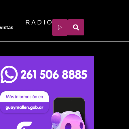
R A D I O
vistas