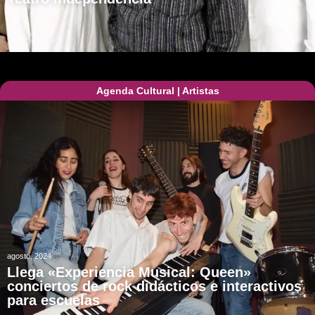
Agenda Cultural
|
Artistas
agosto, 2024
Llega «Experiencia Musical: Queen»
conciertos de rock didácticos e interactivos
para escuelas