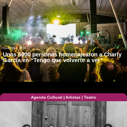
noviembre, 2023
Unas 5000 personas homenajearon a Charly
García en “Tengo que volverte a ver”
Agenda Cultural
|
Artistas
|
Teatro