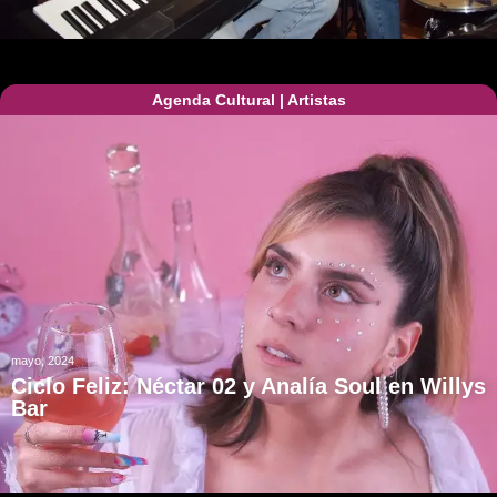
Agenda Cultural
|
Artistas
mayo, 2024
Ciclo Feliz: Néctar 02 y Analía Soul en Willys
Bar