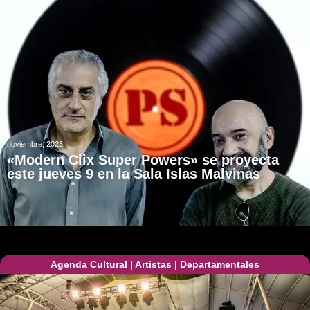
noviembre, 2023
«Modern Clix Super Powers» se proyecta
este jueves 9 en la Sala Islas Malvinas
Agenda Cultural
|
Artistas
|
Departamentales