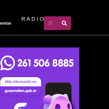
R A D I O
vistas