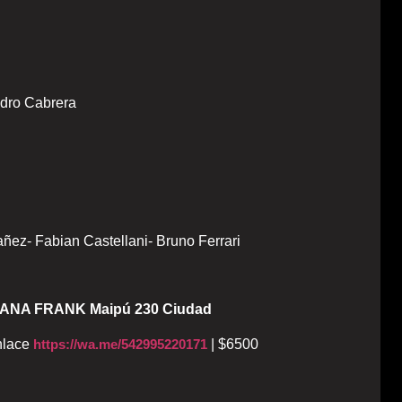
andro Cabrera
ñez- Fabian Castellani- Bruno Ferrari
A ANA FRANK Maipú 230 Ciudad
nlace
https://wa.me/542995220171
| $6500