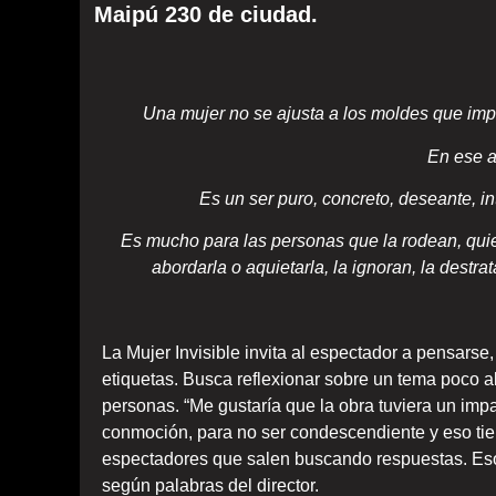
Maipú 230 de ciudad.
Una mujer no se ajusta a los moldes que imp
En ese a
Es un ser puro, concreto, deseante, i
Es mucho para las personas que la rodean, quie
abordarla o aquietarla, la ignoran, la destra
La
M
ujer
I
nvisible
invita al espectador a pensarse,
etiquetas. Busca reflexionar sobre un tema poco 
personas. “
Me gustaría que la obra tuviera un imp
conmoción, para no ser condescendiente y eso ti
espectadores que salen buscando respuestas. Eso 
según palabras del directo
r
.