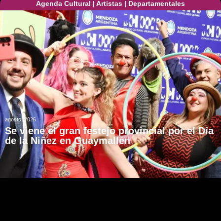
Agenda Cultural
|
Artistas
|
Departamentales
agosto, 2026
Se viene el gran festejo provincial por el Día
de la Niñez en Guaymallén