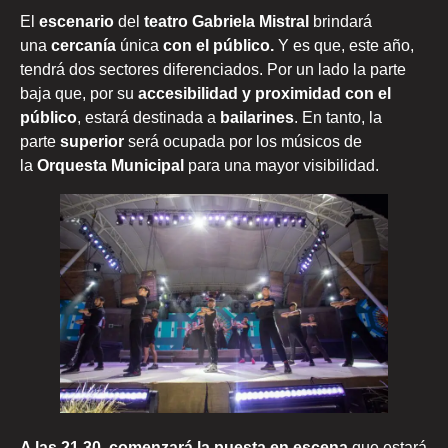
El
escenario
del
teatro Gabriela Mistral
brindará
una
cercanía
única
con el público.
Y es que, este año,
tendrá dos sectores diferenciados. Por un lado la parte
baja que, por su
accesibilidad y proximidad con el
público
, estará destinada a
bailarines
. En tanto, la
parte
superior
será ocupada por los músicos de
la
Orquesta Municipal
para una mayor visibilidad.
A las 21.30, comenzará la puesta en escena
que estará