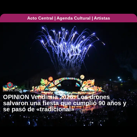
Acto Central
|
Agenda Cultural
|
Artistas
marzo, 2026
OPINION Vendimia 2026: Los drones
salvaron una fiesta que cumplió 90 años y
se pasó de «tradicional»