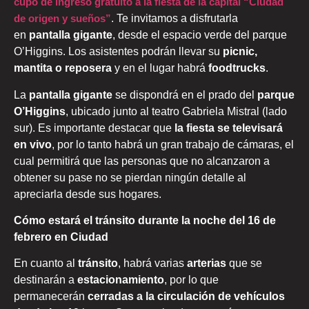
cupo de ingreso gratuito a la fiesta de la capital “Ciudad
de origen y sueños”
. Te invitamos a disfrutarla
en
pantalla gigante
, desde el espacio verde del parque
O’Higgins. Los asistentes podrán llevar su
picnic,
mantita o reposera
y en el lugar habrá
foodtrucks
.
La
pantalla gigante
se dispondrá en el prado del
parque
O’Higgins
, ubicado junto al teatro Gabriela Mistral (lado
sur). Es importante destacar que
la fiesta se televisará
en vivo
, por lo tanto habrá un gran trabajo de cámaras, el
cual permitirá que las personas que no alcanzaron a
obtener su pase no se pierdan ningún detalle al
apreciarla desde sus hogares.
Cómo estará el tránsito durante la noche del 16 de
febrero en Ciudad
En cuanto al
tránsito
, habrá varias
arterias
que se
destinarán a
estacionamiento
, por lo que
permanecerán
cerradas a la circulación de vehículos