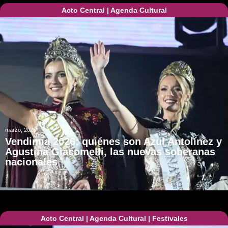
Acto Central
|
Agenda Cultural
marzo, 2026
Vendimia 2026: quiénes son Azul Antolínez y
Agustina Giacomelli, las nuevas soberanas
nacionales
Acto Central
|
Agenda Cultural
|
Festivales