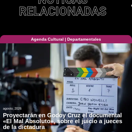
RELACIONADAS
Agenda Cultural
|
Departamentales
agosto, 2026
Proyectarán en Godoy Cruz el documental
«El Mal Absoluto», sobre el juicio a jueces
de la dictadura