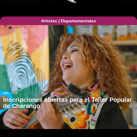
Artistas
|
Departamentales
julio, 2026
Inscripciones abiertas para el Taller Popular
de Charango