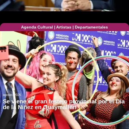
Agenda Cultural
|
Artistas
|
Departamentales
agosto, 2026
Se viene el gran festejo provincial por el Día
de la Niñez en Guaymallén