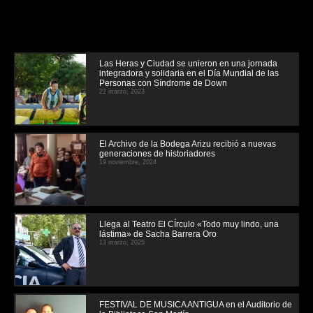
Las Heras y Ciudad se unieron en una jornada
integradora y solidaria en el Día Mundial de las
Personas con Síndrome de Down
22 marzo, 2023
El Archivo de la Bodega Arizu recibió a nuevas
generaciones de historiadores
19 noviembre, 2024
Llega al Teatro El CÍrculo «Todo muy lindo, una
lástima» de Sacha Barrera Oro
13 marzo, 2025
FESTIVAL DE MUSICA ANTIGUA en el Auditorio de