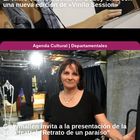
una nueva edición de «Vinilo Session»
Agenda Cultural
|
Departamentales
julio, 2026
Guaymallén invita a la presentación de la
obra teatral “Retrato de un paraíso”