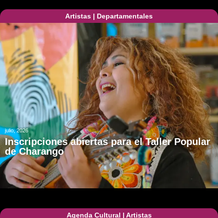
Artistas
|
Departamentales
julio, 2026
Inscripciones abiertas para el Taller Popular
de Charango
Agenda Cultural
|
Artistas