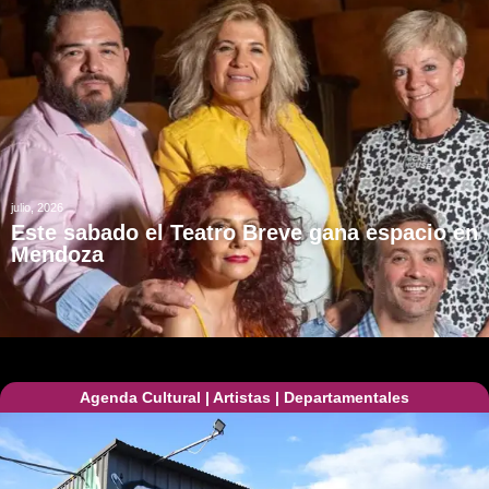
julio, 2026
Este sabado el Teatro Breve gana espacio en
Mendoza
Agenda Cultural
|
Artistas
|
Departamentales