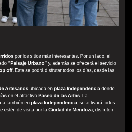
orridos
por los sitios más interesantes. Por un lado, el
ado
“Paisaje Urbano”
y, además se ofrecerá el servicio
p off.
Este se podrá disfrutar todos los días, desde las
 de Artesanos
ubicada en
plaza Independencia
donde
ías
en el atractivo
Paseo de las Artes.
La
da también en
plaza Independencia
, se activará todos
e estén de visita por la
Ciudad de Mendoza
, disfruten