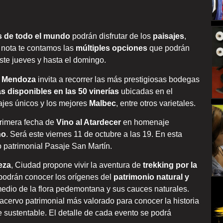
s de todo el mundo
podrán disfrutar de los
paisajes
,
a nota te contamos las
múltiples opciones
que podrán
ste jueves y hasta el domingo.
e Mendoza
invita a recorrer las más prestigiosas bodegas
as disponibles en las 50 vinerías
ubicadas en el
dajes únicos y los mejores
Malbec
, entre otros varietales.
primera fecha de
Vino al Atardecer
en homenaje
no
. Será este viernes 11 de octubre a las 19. En esta
o patrimonial Pasaje San Martín.
eza
, Ciudad propone vivir la aventura de
trekking por la
 podrán conocer los orígenes del
patrimonio natural y
medio de la flora pedemontana y sus cauces naturales.
l acervo patrimonial más valorado para conocer la historia
te sustentable. El detalle de cada evento se podrá