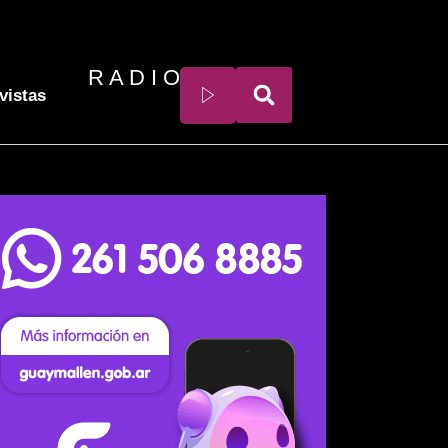
R A D I O
vistas