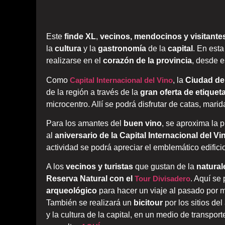
Este
finde XL
,
vecinos, mendocinos y visitante
la
cultura
y la
gastronomía
de la
capital
. En est
realizarse en el
corazón de la provincia
, desde e
Como
Capital Internacional del Vino
, la
Ciudad d
de la región a través de la
gran oferta de etiquet
microcentro. Allí se podrá disfrutar de catas, mari
Para los amantes del
buen vino
, se aproxima la 
al
aniversario de la Capital Internacional del Vi
actividad se podrá apreciar el emblemático edifici
A los
vecinos y turistas
que gustan de la
natural
Reserva Natural con el
Tour Divisadero
. Aquí se
arqueológico
para hacer un viaje al pasado por 
También se realizará un
bicitour
por los sitios de
y la cultura de la capital, en un medio de transpor