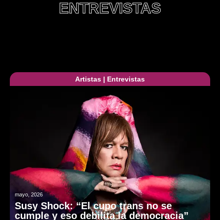
ENTREVISTAS
Artistas
|
Entrevistas
mayo, 2026
Susy Shock: “El cupo trans no se
cumple y eso debilita la democracia”