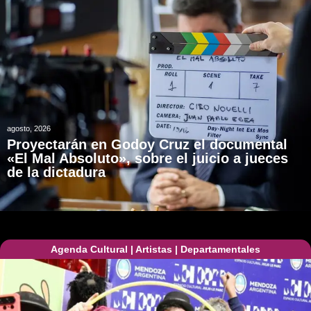
agosto, 2026
Proyectarán en Godoy Cruz el documental
«El Mal Absoluto», sobre el juicio a jueces
de la dictadura
Agenda Cultural
|
Artistas
|
Departamentales