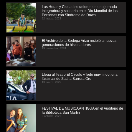
Las Heras y Ciudad se unieron en una jornada
integradora y solidaria en el Día Mundial de las
Personas con Síndrome de Down
22 marzo, 2023
El Archivo de la Bodega Arizu recibió a nuevas
generaciones de historiadores
19 noviembre, 2024
Llega al Teatro El CÍrculo «Todo muy lindo, una
lástima» de Sacha Barrera Oro
13 marzo, 2025
FESTIVAL DE MUSICA ANTIGUA en el Auditorio de
la Biblioteca San Martín
9 octubre, 2021