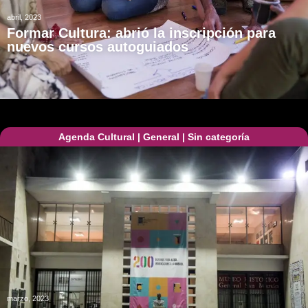
abril, 2023
Formar Cultura: abrió la inscripción para
nuevos cursos autoguiados
Agenda Cultural
|
General
|
Sin categoría
marzo, 2023