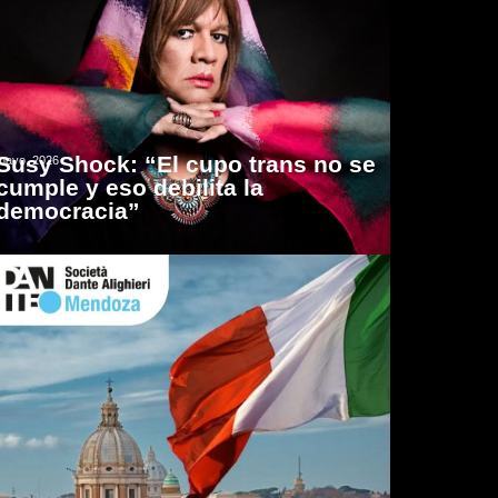
Susy Shock: “El cupo trans no se
mayo, 2026
cumple y eso debilita la
democracia”