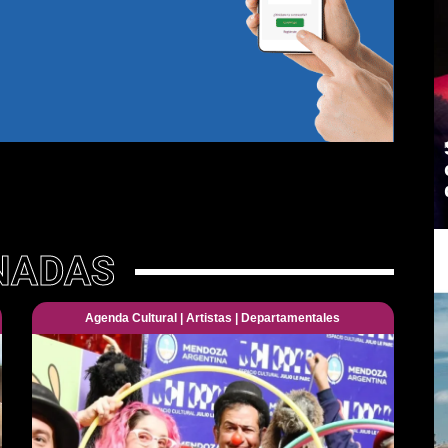
NADAS
Agenda Cultural
|
Artistas
|
Departamentales