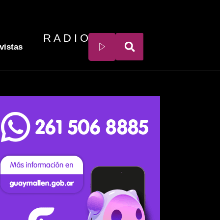
R A D I O
vistas