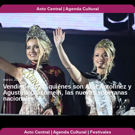
Acto Central
|
Agenda Cultural
marzo, 2026
Vendimia 2026: quiénes son Azul Antolínez y
Agustina Giacomelli, las nuevas soberanas
nacionales
Acto Central
|
Agenda Cultural
|
Festivales