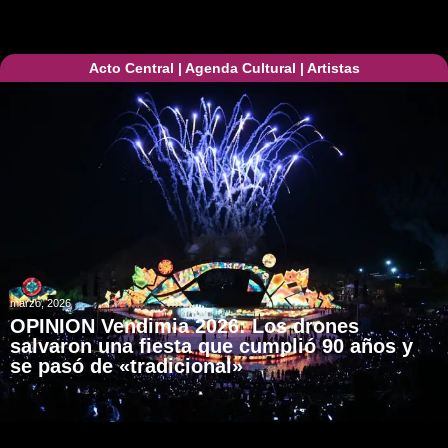
Acto Central
|
Agenda Cultural
|
Artistas
marzo, 2026
OPINION Vendimia 2026: Los drones
salvaron una fiesta que cumplió 90 años y
se pasó de «tradicional»