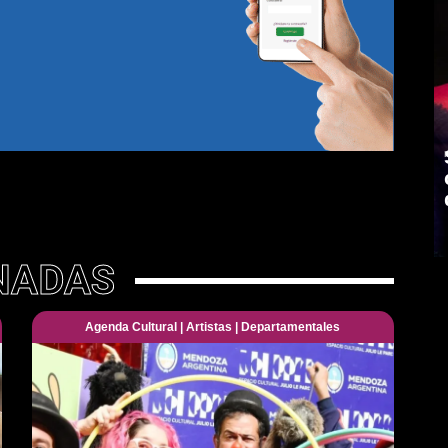
NADAS
Agenda Cultural
|
Artistas
|
Departamentales