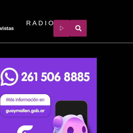
R A D I O
vistas